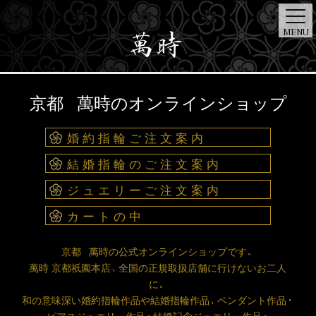
MENU
ONE
ART
京都 萬時のオンラインショップ
TOP
BRIDAL
JEWELRY
STORE
NEWS
DIAMOND
DESIGNER
婚約指輪ご注文案内
結婚指輪のご注文案内
ジュエリーご注文案内
カートの中
京都 萬時の公式オンラインショップです。
萬時 京都祇園本店、全国の正規取扱店舗に行けないお二人
に。
和の意味深い婚約指輪作品や結婚指輪作品、ペンダント作品・