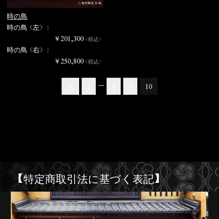
時の鳥
時の鳥（左） :
￥201,300
（税込）
時の鳥（右） :
￥250,800
（税込）
…
≪
1
8
9
10
【特定商取引法に基づく表記】