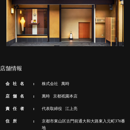
店舗情報
会 社 名
株式会社 萬時
店 舗 名
萬時 京都祇園本店
責 任 者
代表取締役 江上亮
住 所
京都市東山区古門前通大和大路東入元町376番
地