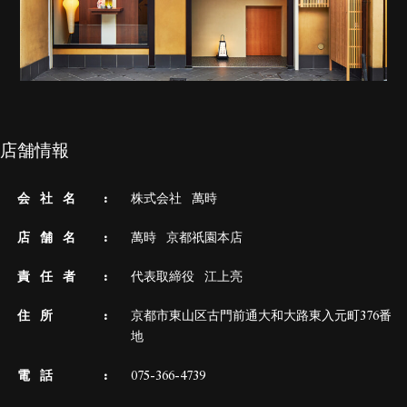
店舗情報
会 社 名
株式会社 萬時
店 舗 名
萬時 京都祇園本店
責 任 者
代表取締役 江上亮
住 所
京都市東山区古門前通大和大路東入元町376番
地
電 話
075-366-4739