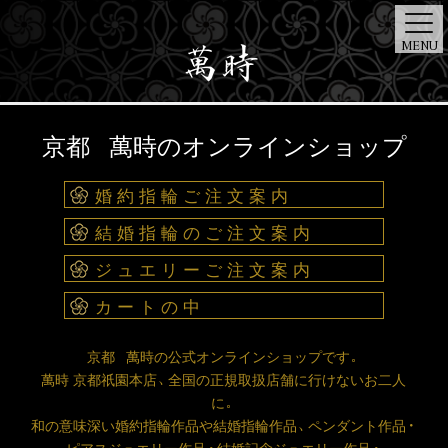
MENU
ONE
ART
京都 萬時のオンラインショップ
TOP
BRIDAL
JEWELRY
STORE
NEWS
DIAMOND
DESIGNER
婚約指輪ご注文案内
結婚指輪のご注文案内
ジュエリーご注文案内
カートの中
京都 萬時の公式オンラインショップです。
萬時 京都祇園本店、全国の正規取扱店舗に行けないお二人
に。
和の意味深い婚約指輪作品や結婚指輪作品、ペンダント作品・