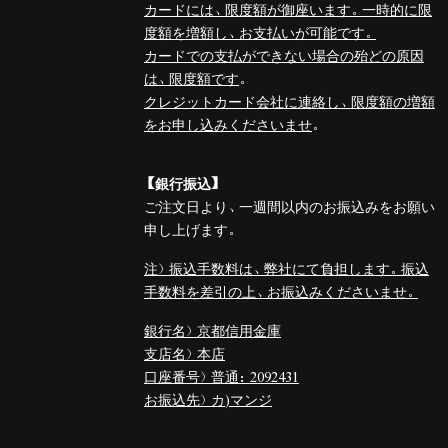
カードには、限度額が御座います。一時的に限
度額を増額し、お支払いが可能です。
カードでの支払ができない場合の殆どの原因
は、限度額です
。
クレジットカード会社に連絡し、限度額の増額
をお申し込みくださいませ
。
【銀行振込】
ご注文日より、一週間以内のお振込みをお願い
申し上げます。
注）振込手数料は、弊社にて負担します。振込
手数料を差引の上、お振込みくださいませ。
銀行名）京都信用金庫
支店名）本店
口座番号）普通：2092431
お振込先）カ)マンジ