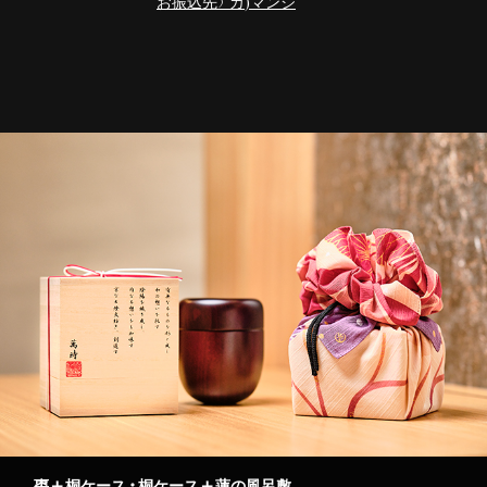
お振込先）カ)マンジ
棗+桐ケース・桐ケース+蓮の風呂敷