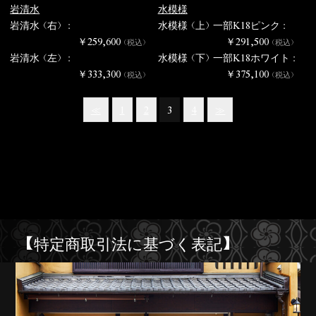
岩清水
水模様
岩清水（右） :
水模様（上）一部K18ピンク :
￥259,600
￥291,500
（税込）
（税込）
岩清水（左） :
水模様（下）一部K18ホワイト :
￥333,300
￥375,100
（税込）
（税込）
≪
1
2
3
4
≫
【特定商取引法に基づく表記】