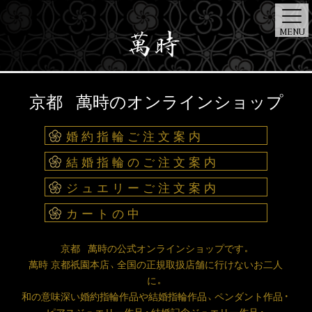
MENU
ONE
ART
京都 萬時のオンラインショップ
TOP
BRIDAL
JEWELRY
STORE
NEWS
DIAMOND
DESIGNER
婚約指輪ご注文案内
結婚指輪のご注文案内
ジュエリーご注文案内
カートの中
京都 萬時の公式オンラインショップです。
萬時 京都祇園本店、全国の正規取扱店舗に行けないお二人
に。
和の意味深い婚約指輪作品や結婚指輪作品、ペンダント作品・