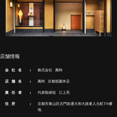
店舗情報
会 社 名
株式会社 萬時
店 舗 名
萬時 京都祇園本店
責 任 者
代表取締役 江上亮
住 所
京都市東山区古門前通大和大路東入元町376番
地