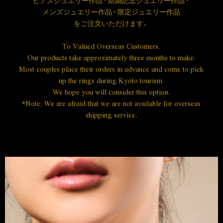
ピアスジュエリー作品・結婚記念ジュエリー作品・
メンズジュエリー作品・限定ジュエリー作品
を
ご注文いただけます。
To Valued Overseas Customers.
Our products take approximately three months to make.
Most couples place their orders in advance and come to pick
up the rings during Kyoto tourism.
We hope you will consider this option.
*Note: We are afraid that we are not available for overseas
shipping service.