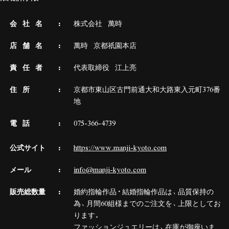
会 社 名
株式会社 萬時
店 舗 名
萬時 京都祇園本店
責 任 者
代表取締役 江上亮
住 所
京都市東山区古門前通大和大路東入元町376番
地
電 話
075-366-4739
公式サイト
https://www.manji-kyoto.com
メール
info@manji-kyoto.com
販売総数量
婚約指輪作品・結婚指輪作品は、品質保持の
為、月間60組様までのご注文を、上限としてお
ります。
ファッションジュエリーは、在庫が御座いま