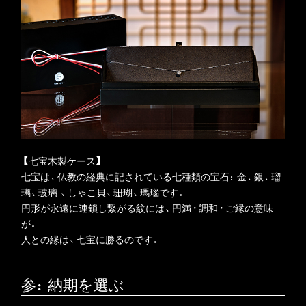
【七宝木製ケース】
七宝は、仏教の経典に記されている七種類の宝石：金、銀、瑠
璃、玻璃 、しゃこ貝、珊瑚、瑪瑙です。
円形が永遠に連鎖し繋がる紋には、円満・調和・ご縁の意味
が。
人との縁は、七宝に勝るのです。
参：納期を選ぶ