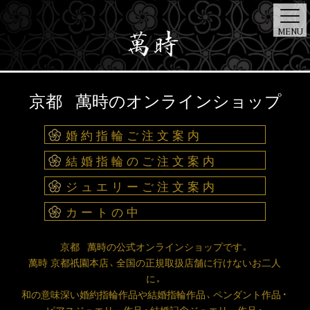
MENU
ONE
ART
京都 萬時のオンラインショップ
TOP
BRIDAL
JEWELRY
STORE
NEWS
DIAMOND
DESIGNER
婚約指輪ご注文案内
結婚指輪のご注文案内
ジュエリーご注文案内
カートの中
京都 萬時の公式オンラインショップです。
萬時 京都祇園本店、全国の正規取扱店舗に行けないお二人
に。
和の意味深い婚約指輪作品や結婚指輪作品、ペンダント作品・