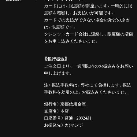
カードには、限度額が御座います。一時的に限
度額を増額し、お支払いが可能です。
カードでの支払ができない場合の殆どの原因
は、限度額です
。
クレジットカード会社に連絡し、限度額の増額
をお申し込みくださいませ
。
【銀行振込】
ご注文日より、一週間以内のお振込みをお願い
申し上げます。
注）振込手数料は、弊社にて負担します。振込
手数料を差引の上、お振込みくださいませ。
銀行名）京都信用金庫
支店名）本店
口座番号）普通：2092431
お振込先）カ)マンジ