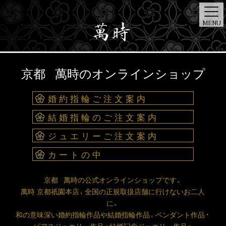
MENU
ONE
ART
京都 萬時のオンラインショップ
TOP
BRIDAL
JEWELRY
STORE
NEWS
DIAMOND
DESIGNER
婚約指輪ご注文案内
結婚指輪のご注文案内
ジュエリーご注文案内
カートの中
京都 萬時の公式オンラインショップです。
萬時 京都祇園本店、全国の正規取扱店舗に行けないお二人
に。
和の意味深い婚約指輪作品や結婚指輪作品、ペンダント作品・