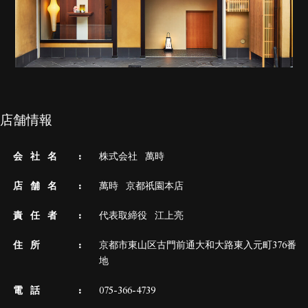
店舗情報
会 社 名
株式会社 萬時
店 舗 名
萬時 京都祇園本店
責 任 者
代表取締役 江上亮
住 所
京都市東山区古門前通大和大路東入元町376番
地
電 話
075-366-4739