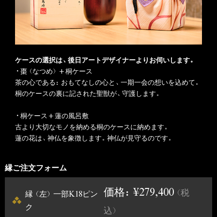
ケースの選択は、後日アートデザイナーよりお伺いします。
・棗（なつめ）+桐ケース
茶の心である：おもてなしの心と、一期一会の想いを込めて。
桐のケースの裏に記された聖獣が、守護します。
・桐ケース+蓮の風呂敷
古より大切なモノを納める桐のケースに納めます。
蓮の花は、神仏を象徴します。神仏が見守るのです。
縁ご注文フォーム
価格：¥279,400
（税
縁（左）一部K18ピン
ク
込）