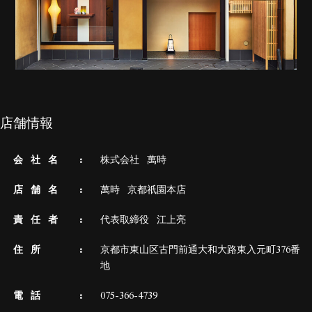
店舗情報
会 社 名
株式会社 萬時
店 舗 名
萬時 京都祇園本店
責 任 者
代表取締役 江上亮
住 所
京都市東山区古門前通大和大路東入元町376番
地
電 話
075-366-4739