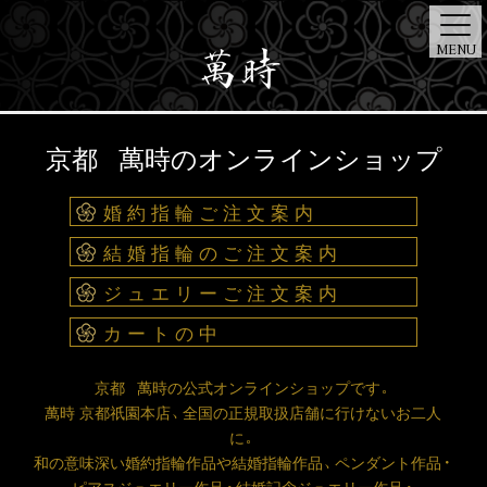
MENU
ONE
ART
京都 萬時のオンラインショップ
TOP
BRIDAL
JEWELRY
STORE
NEWS
DIAMOND
DESIGNER
婚約指輪ご注文案内
結婚指輪のご注文案内
ジュエリーご注文案内
カートの中
京都 萬時の公式オンラインショップです。
萬時 京都祇園本店、全国の正規取扱店舗に行けないお二人
に。
和の意味深い婚約指輪作品や結婚指輪作品、ペンダント作品・