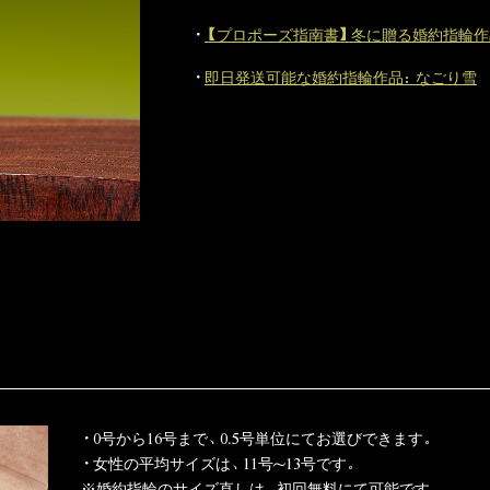
・
【プロポーズ指南書】冬に贈る婚約指輪作
・
即日発送可能な婚約指輪作品：なごり雪
・0号から16号まで、0.5号単位にてお選びできます。
・女性の平均サイズは、11号～13号です。
※婚約指輪のサイズ直しは、初回無料にて可能です。