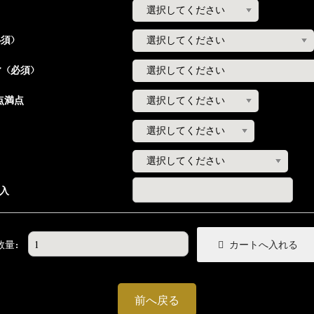
必須）
ィ（必須）
点満点
入
数量：
前へ戻る