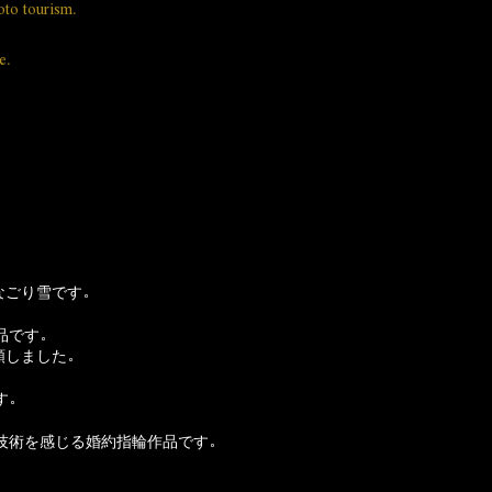
oto tourism.
e.
なごり雪です。
品です。
顕しました。
す。
技術を感じる婚約指輪作品です。