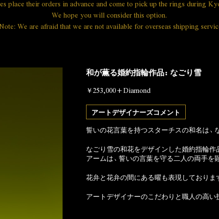
s place their orders in advance and come to pick up the rings during Ky
We hope you will consider this option.
Note: We are afraid that we are not available for overseas shipping servic
和が薫る婚約指輪作品：なごり雪
￥253,000+Diamond
アートデザイナーズコメント
誓いの花言葉を持つスターチスの和名は、
なごり雪の和花をデザインした婚約指輪作
アームは、誓いの言葉を守る二人の両手を
花弁と花弁の間にある曜も表現しておりま
アートデザイナーのこだわりと職人の高い