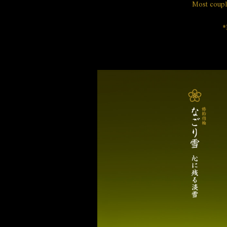
Most couple
*