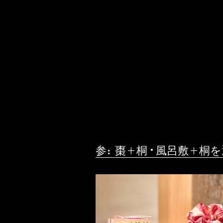
参：棗+桐・風呂敷+桐を