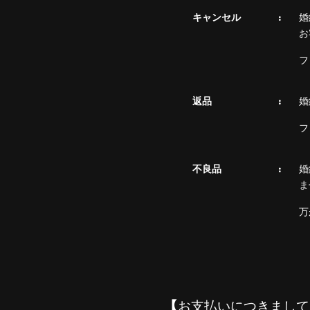
キャンセル
婚
お
フ
返品
婚
フ
不良品
婚
ま
万
【お支払いにつきまして