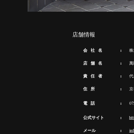
店舗情報
会 社 名
株
店 舗 名
萬
責 任 者
代
住 所
京
電 話
07
公式サイト
ht
メール
in