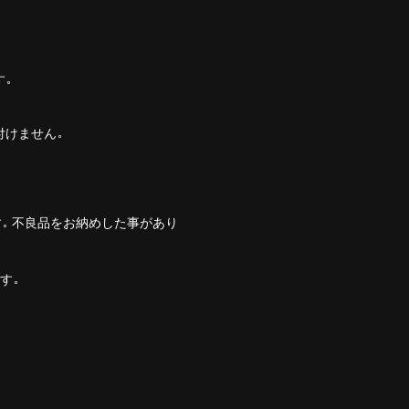
。
す。
付けません。
す。不良品をお納めした事があり
す。